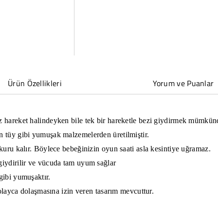
Beden
Beden
44&#39;lü
44&#39;lü
için
için
adedi
adedi
azaltın
artırın
Ürün Özellikleri
Yorum ve Puanlar
 hareket halindeyken bile tek bir hareketle bezi giydirmek mümkünd
 tüy gibi yumuşak malzemelerden üretilmiştir.
kuru kalır. Böylece bebeğinizin oyun saati asla kesintiye uğramaz.
iydirilir ve vücuda tam uyum sağlar
gibi yumuşaktır.
kolayca dolaşmasına izin veren tasarım mevcuttur.