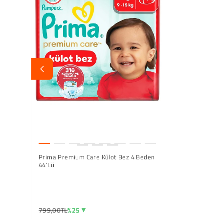
Prima Premium Care Külot Bez 4 Beden
44'lü
799,00TL
%25