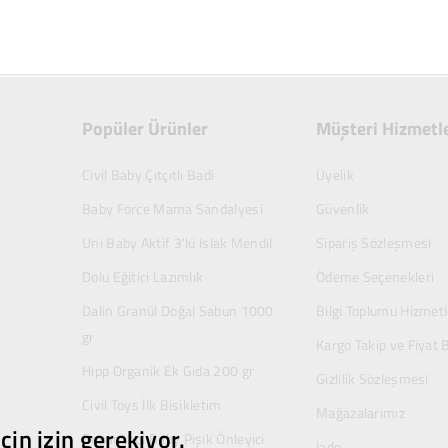
Popüler Ürünler
Müşteri Hizmetle
Civil Baby Çıtçıtlı Badi
Üyelik
Baby Force Mama Sandalyesi
Güvenlik
Uni Baby Aktif 3'lü Islak Mendil
Sipariş Sözleşmesi
Dolu Eğitici Lazımlık
Ödeme Seçenekleri
Dalin Granül Doğal Sabun 1000
Bilgi Toplumu Hizmetl
gr
Kargo Takip ve Fiyat B
Hipp Organik Ek Gıda 200 gr
Gizlilik Sözleşmesi
Civil Toys İlk Bisikletim
Mağazalarımız
çin izin gerekiyor.
Bepanthol Baby Pişik Önleyici
İade