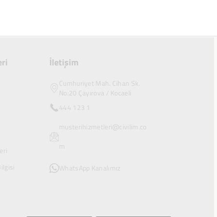
ri
İletişim
Cumhuriyet Mah. Cihan Sk.
No:20 Çayırova / Kocaeli
444 123 1
musterihizmetleri@civilim.co
m
eri
ilgisi
WhatsApp Kanalımız