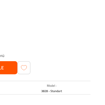
ünü
LE
Model :
3828 - Standart