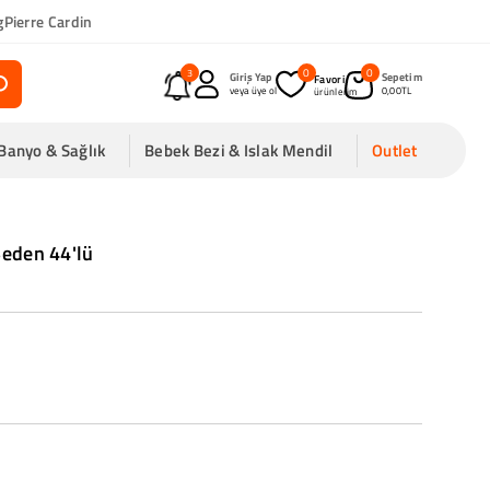
g
Pierre Cardin
0
0
3
Giriş Yap
Sepetim
Favori
veya üye ol
0,00TL
Banyo & Sağlık
Bebek Bezi & Islak Mendil
Outlet
eden 44'lü