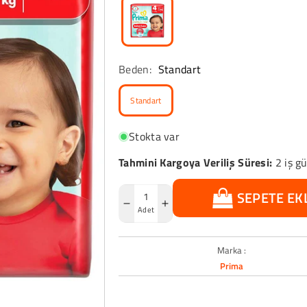
Beden:
Standart
Standart
Stokta var
Tahmini Kargoya Veriliş Süresi:
2 iş g
SEPETE EK
Prima
Prima
Adet
Premium
Premium
Care
Care
Marka :
Külot
Külot
Prima
Bez
Bez
4
4