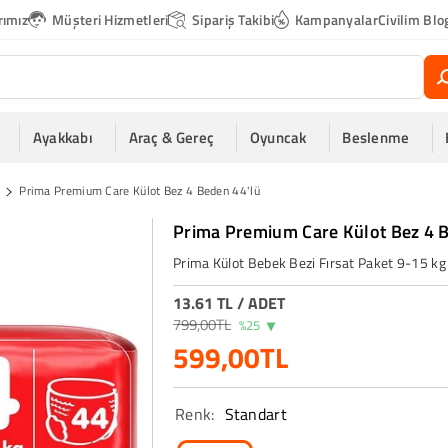
rımız
Müşteri Hizmetleri
Sipariş Takibi
Kampanyalar
Civilim Blo
Ayakkabı
Araç & Gereç
Oyuncak
Beslenme
Prima Premium Care Külot Bez 4 Beden 44'lü
Prima Premium Care Külot Bez 4 B
Prima Külot Bebek Bezi Fırsat Paket 9-15 kg
13.61 TL
/
ADET
799,00TL
%25
599,00TL
Renk:
Standart