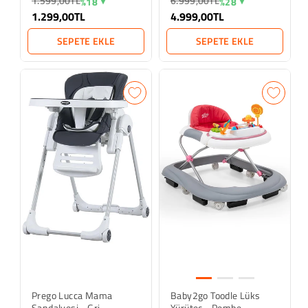
1.599,00TL
6.999,00TL
%18
%28
1.299,00TL
4.999,00TL
SEPETE EKLE
SEPETE EKLE
Prego Lucca Mama
Baby2go Toodle Lüks
Sandalyesi - Gri
Yürüteç - Pembe