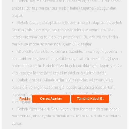
Bebek Taşıma Sistemleri: Bu sistemler, genellikle bir bebek
arabası, bir taşıma çantası ve bir bebek taşıma koltuğundan
oluşur.
Bebek Arabası Adaptörleri: Bebek arabası adaptörleri, bebek
taşıma koltukları veya taşıma sistemleriyle uyumlu olarak
bebek arabalarına takılabilen parçalardır. Bu adaptörler, farklı
marka ve modeller arasında uyumluluk sağlar.
Oto Koltukları: Oto koltukları, bebeklerin ve küçük çocukların
otomobillerde güvenli bir şekilde seyahat etmelerini sağlayan
önemli bir araçtır. Bebekler ve küçük çocuklar için uygun yaş ve
kilo kategorilerine göre çeşitli modeller bulunmaktadır.
Bebek Arabası Aksesuarları: Güneşlikler, yağmurluklar,
bardaklık ve organizatörler gibi bebek arabası aksesuarları,
ebeveynlere ve bebeklere seyahat sırasında ek konfor ve
Çerez Ayarları
Tümünü Kabul Et
Reddet
kullanışlılık sağlar.
Bebek Monitörleri: Sesli veya video formatında olan bebek
monitörleri, ebeveynlere bebeklerini izleme ve dinleme imkanı
sunar.