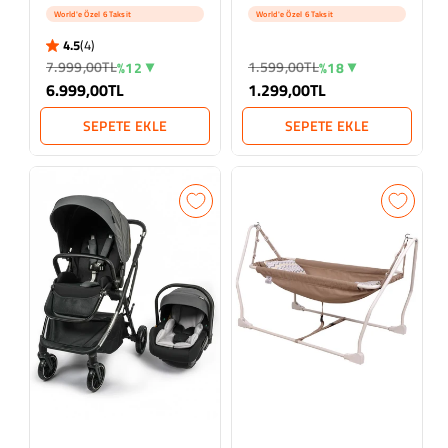
Cm - Gri
World'e Özel 6 Taksit
World'e Özel 6 Taksit
4.5
(4)
4.5 star rating
4 İncelemeler
7.999,00TL
1.599,00TL
%12
%18
6.999,00TL
1.299,00TL
SEPETE EKLE
SEPETE EKLE