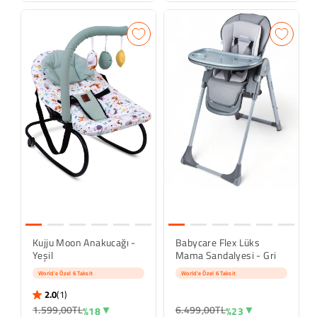
Kujju Moon Anakucağı -
Babycare Flex Lüks
Yeşil
Mama Sandalyesi - Gri
World'e Özel 6 Taksit
World'e Özel 6 Taksit
2.0
(1)
2.0 star rating
1 İnceleme
1.599,00TL
6.499,00TL
%18
%23