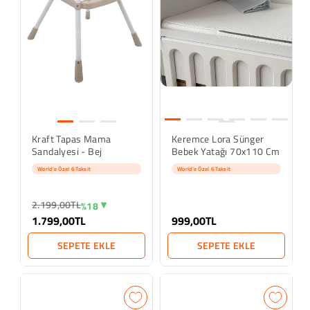
Kraft Tapas Mama
Keremce Lora Sünger
Sandalyesi - Bej
Bebek Yatağı 70x110 Cm
World'e Özel 6 Taksit
World'e Özel 6 Taksit
2.199,00TL
%18
1.799,00TL
999,00TL
SEPETE EKLE
SEPETE EKLE