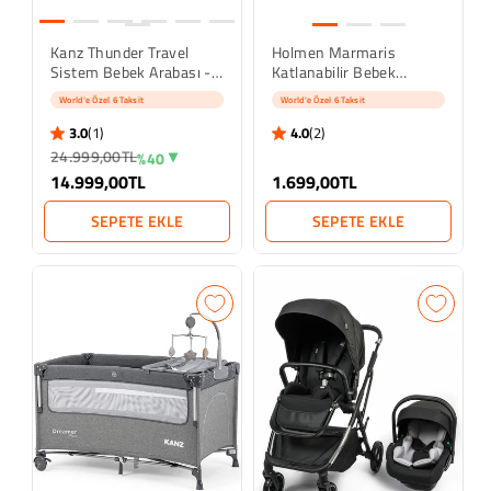
Kanz Thunder Travel
Holmen Marmaris
Sistem Bebek Arabası -
Katlanabilir Bebek
Gri
Hamağı - Gold
World'e Özel 6 Taksit
World'e Özel 6 Taksit
3.0
(1)
4.0
(2)
3.0 star rating
4.0 star rating
1 İnceleme
2 İncelemeler
24.999,00TL
%40
14.999,00TL
1.699,00TL
SEPETE EKLE
SEPETE EKLE