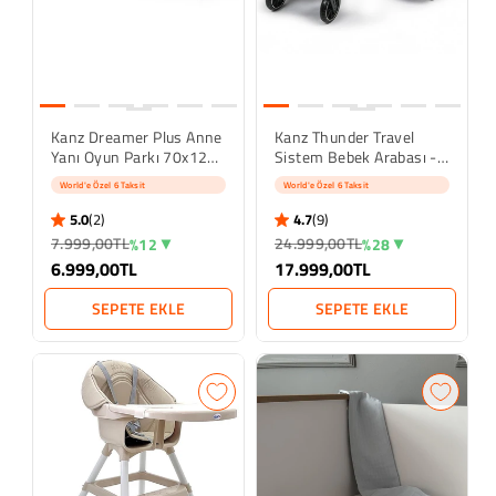
Kanz Dreamer Plus Anne
Kanz Thunder Travel
Yanı Oyun Parkı 70x120
Sistem Bebek Arabası -
Cm - Gri
Siyah
World'e Özel 6 Taksit
World'e Özel 6 Taksit
5.0
(2)
4.7
(9)
5.0 star rating
4.7 star rating
2 İncelemeler
9 İncelemeler
7.999,00TL
24.999,00TL
%12
%28
6.999,00TL
17.999,00TL
SEPETE EKLE
SEPETE EKLE