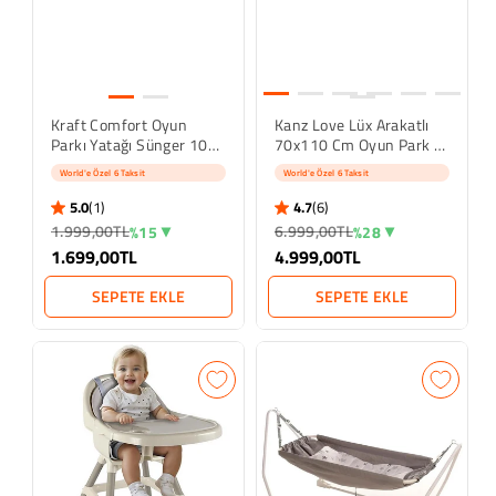
Kraft Comfort Oyun
Kanz Love Lüx Arakatlı
Parkı Yatağı Sünger 10
70x110 Cm Oyun Park -
Cm 70x110 Cm
Gri
World'e Özel 6 Taksit
World'e Özel 6 Taksit
5.0
(1)
4.7
(6)
5.0 star rating
4.7 star rating
1 İnceleme
6 İncelemeler
1.999,00TL
6.999,00TL
%15
%28
1.699,00TL
4.999,00TL
SEPETE EKLE
SEPETE EKLE