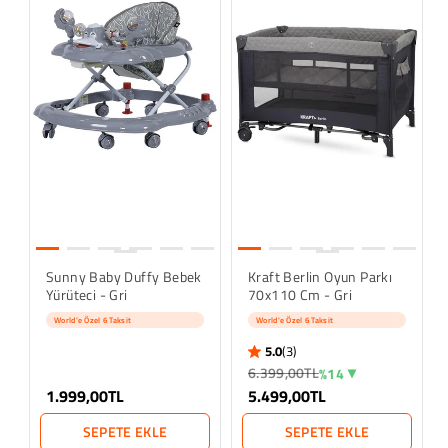
Sunny Baby Duffy Bebek
Kraft Berlin Oyun Parkı
Yürüteci - Gri
70x110 Cm - Gri
World'e Özel 6 Taksit
World'e Özel 6 Taksit
5.0
(3)
5.0 star rating
3 İncelemeler
6.399,00TL
%14
1.999,00TL
5.499,00TL
SEPETE EKLE
SEPETE EKLE