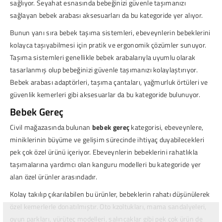
sağlıyor. Seyahat esnasında bebeğinizi güvenle taşımanızı
sağlayan bebek arabası aksesuarları da bu kategoride yer alıyor.
Bunun yanı sıra bebek taşıma sistemleri, ebeveynlerin bebeklerini
kolayca taşıyabilmesi için pratik ve ergonomik çözümler sunuyor.
Taşıma sistemleri genellikle bebek arabalarıyla uyumlu olarak
tasarlanmış olup bebeğinizi güvenle taşımanızı kolaylaştırıyor.
Bebek arabası adaptörleri, taşıma çantaları, yağmurluk örtüleri ve
güvenlik kemerleri gibi aksesuarlar da bu kategoride bulunuyor.
Bebek Gereç
Civil mağazasında bulunan
bebek gereç
kategorisi, ebeveynlere,
miniklerinin büyüme ve gelişim sürecinde ihtiyaç duyabilecekleri
pek çok özel ürünü içeriyor. Ebeveynlerin bebeklerini rahatlıkla
taşımalarına yardımcı olan kanguru modelleri bu kategoride yer
alan özel ürünler arasındadır.
Kolay takılıp çıkarılabilen bu ürünler, bebeklerin rahatı düşünülerek
özel kemerlerle donatılmıştır. Oto kzoltukları, mama sandalyeleri,
oyun parkları,
yürüteç
modelleri, salıncaklar gibi pek çok ürün de