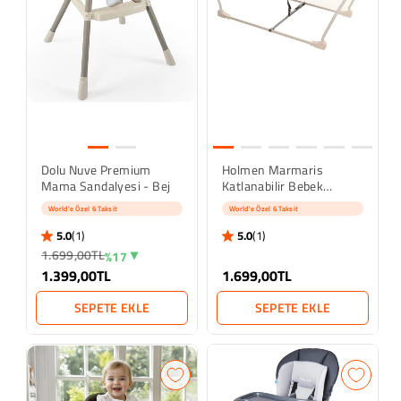
Dolu Nuve Premium
Holmen Marmaris
Mama Sandalyesi - Bej
Katlanabilir Bebek
Hamağı - Gri
World'e Özel 6 Taksit
World'e Özel 6 Taksit
5.0
(1)
5.0
(1)
5.0 star rating
5.0 star rating
1 İnceleme
1 İnceleme
1.699,00TL
%17
1.399,00TL
1.699,00TL
SEPETE EKLE
SEPETE EKLE