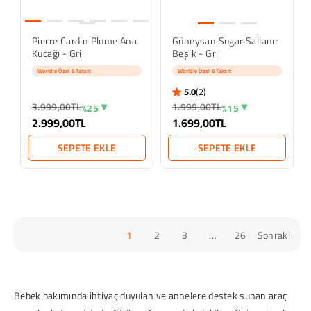
Pierre Cardin Plume Ana
Güneysan Sugar Sallanır
Kucağı - Gri
Beşik - Gri
World'e Özel 6 Taksit
World'e Özel 6 Taksit
5.0
(2)
5.0 star rating
2 İncelemeler
3.999,00TL
1.999,00TL
%25
%15
2.999,00TL
1.699,00TL
SEPETE EKLE
SEPETE EKLE
1
2
3
…
26
Sonraki
Bebek bakımında ihtiyaç duyulan ve annelere destek sunan araç