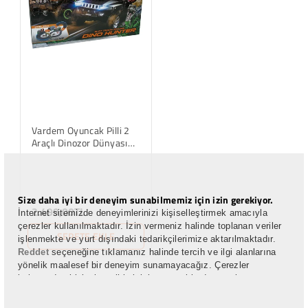
Vardem Oyuncak Pilli 2
Araçlı Dinozor Dünyası
Yarış Seti 1:43 (301cm)
Size daha iyi bir deneyim sunabilmemiz için izin gerekiyor.
2.499,00TL
İnternet sitemizde deneyimlerinizi kişiselleştirmek amacıyla
çerezler kullanılmaktadır. İzin vermeniz halinde toplanan veriler
SEPETE EKLE
işlenmekte ve yurt dışındaki tedarikçilerimize aktarılmaktadır.
Reddet
seçeneğine tıklamanız halinde tercih ve ilgi alanlarına
yönelik maalesef bir deneyim sunamayacağız. Çerezler
bakımından kişisel tercihlerinizi, seçeneklerde yer alan çerez
ayarları kısmından yönetebilirsiniz. Çerezlerle ilgili detaylı bilgiye
buradan ulaşabilirsiniz:
Çerez Politikası