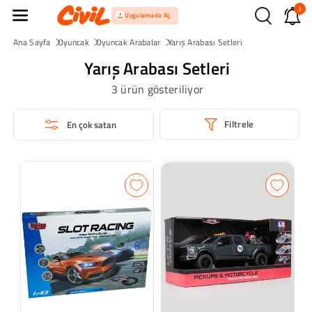
3
İçeriğe Atla
Uygulamada Aç
Ana Sayfa
Oyuncak
Oyuncak Arabalar
Yarış Arabası Setleri
Yarış Arabası Setleri
3 ürün gösteriliyor
Filtrele