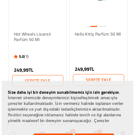
Hot Wheels Lisanslı
Hello Kitty Parfüm 50 Ml
Parfüm 50 Ml
5.0
(1)
5.0 star rating
1 İnceleme
249,99TL
249,99TL
SEPETE EKLE
SEPETE EKLE
Size daha iyi bir deneyim sunabilmemiz için izin gerekiyor.
İnternet sitemizde deneyimlerinizi kişiselleştirmek amacıyla
çerezler kullanılmaktadır. İzin vermeniz halinde toplanan veriler
işlenmekte ve yurt dışındaki tedarikçilerimize aktarılmaktadır.
Reddet
seçeneğine tıklamanız halinde tercih ve ilgi alanlarına
yönelik maalesef bir deneyim sunamayacağız. Çerezler
bakımından kişisel tercihlerinizi, seçeneklerde yer alan çerez
0
0
ayarları kısmından yönetebilirsiniz. Çerezlerle ilgili detaylı bilgiye