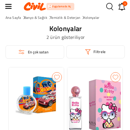
3
İçeriğe Atla
Uygulamada Aç
Ana Sayfa
Banyo & Sağlık
Temizlik & Deterjan
Kolonyalar
Kolonyalar
2 ürün gösteriliyor
Filtrele