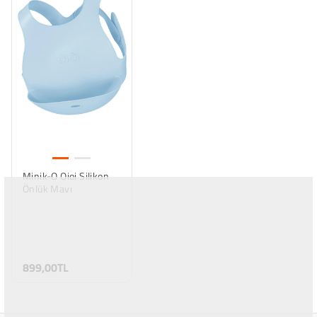
Taksit
Aylık Tutar
2
449.5 TL
3
299.67 TL
4
224.75 TL
Axess
Taksit
Aylık Tutar
Minik-O Oioi Silikon
2
449.5 TL
Önlük Mavı
3
299.67 TL
4
224.75 TL
899,00TL
QNB
Taksit
Aylık Tutar