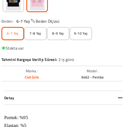
Beden:
6-7 Yaş
Beden Ölçüsü
6-7 Yaş
7-8 Yaş
8-9 Yaş
9-10 Yaş
Stokta var
Tahmini Kargoya Veriliş Süresi:
2 iş günü
Marka :
Model :
Civil Girls
6462 - Pembe
Detay
Pamuk: %95
Elastan: %5