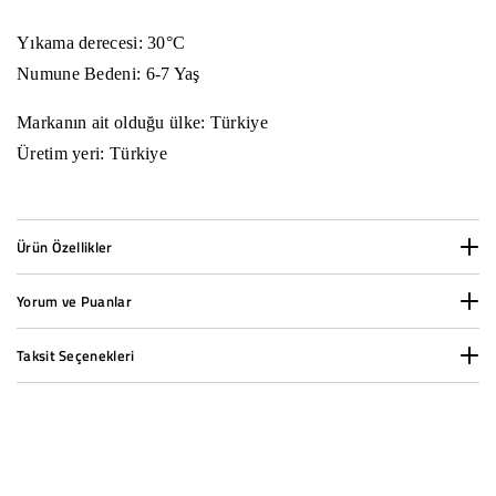
Yıkama derecesi: 30°C
Numune Bedeni: 6-7 Yaş
Markanın ait olduğu ülke: Türkiye
Üretim yeri: Türkiye
Ürün Özellikler
Yorum ve Puanlar
Cinsiyet:
Kız
Taksit Seçenekleri
Desen:
Standart
Kumaş Türü:
Likralı Süprem
1000 TL ve üzeri siparişlerde taksit yapabilirsiniz.
Ürün Grubu:
Tişört
Taksit Seçenekleri