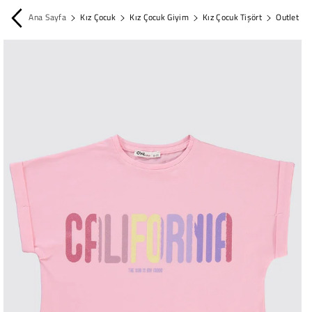
İçeriğe Atla
Ana Sayfa
Kız Çocuk
Kız Çocuk Giyim
Kız Çocuk Tişört
Outlet