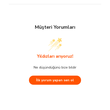
Yaş Grubu:
Çocuk
World
Müşteri Yorumları
Kumaş Oranı:
Pamuk:95;Elastan:5
Taksit
Aylık Tutar
Bel:
Standart
2
Müşteri Yorumları
50.0 TL
Boy:
Standart
Yıldızları arıyoruz!
3
33.33 TL
Kalıp:
Oversize
4
25.0 TL
Ne düşündüğünü bize bildir
Yıldızları arıyoruz!
Marka:
Civil Girls
5
20.0 TL
İlk yorum yapan sen ol
6
Ne düşündüğünü bize bildir
16.67 TL
Yaka Tipi:
Bisiklet Yaka
Kol Boyu:
Kısa Kol
KuveytTürk
İlk yorum yapan sen ol
Renk:
Şeker Pembesi
Taksit
Aylık Tutar
Kol Tipi:
2
50.0 TL
Kısa Kol