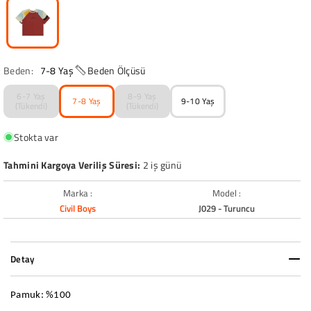
Beden:
7-8 Yaş
Beden Ölçüsü
6-7 Yaş
8-9 Yaş
7-8 Yaş
9-10 Yaş
(Tükendi)
(Tükendi)
Stokta var
Tahmini Kargoya Veriliş Süresi:
2 iş günü
Marka :
Model :
Civil Boys
J029 - Turuncu
Detay
Pamuk: %100