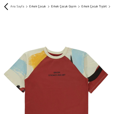
İçeriğe Atla
Ana Sayfa
Erkek Çocuk
Erkek Çocuk Giyim
Erkek Çocuk Tişört
O