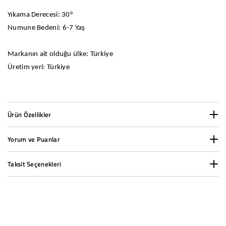
Yıkama Derecesi: 30°
Numune Bedeni: 6-7 Yaş
Markanın ait olduğu ülke: Türkiye
Üretim yeri: Türkiye
Ürün Özellikler
Yorum ve Puanlar
Cinsiyet:
Erkek
Taksit Seçenekleri
Desen:
Standart
Kumaş Türü:
Süprem
1000 TL ve üzeri siparişlerde taksit yapabilirsiniz.
Ürün Grubu:
Tişört
Taksit Seçenekleri