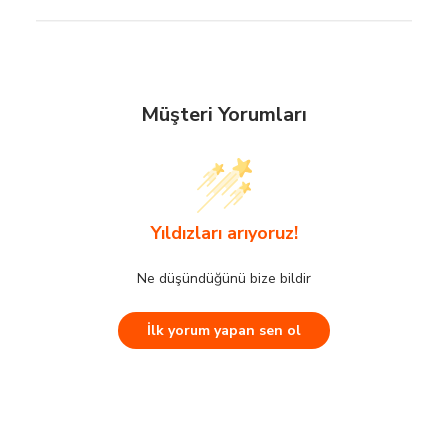
Yaş Grubu:
Çocuk
World
Müşteri Yorumları
Kumaş Oranı:
Pamuk:100
Taksit
Aylık Tutar
Bel:
Standart Bel
2
Müşteri Yorumları
60.0 TL
Boy:
Standart
Yıldızları arıyoruz!
3
40.0 TL
Kalıp:
Oversize
4
30.0 TL
Ne düşündüğünü bize bildir
Yıldızları arıyoruz!
Marka:
Civil Boys
5
24.0 TL
İlk yorum yapan sen ol
6
Ne düşündüğünü bize bildir
20.0 TL
Yaka Tipi:
Bisiklet Yaka
Kol Boyu:
Kısa Kol
KuveytTürk
İlk yorum yapan sen ol
Renk:
Koyu Bakır
Taksit
Aylık Tutar
Parça Sayısı:
2
60.0 TL
1