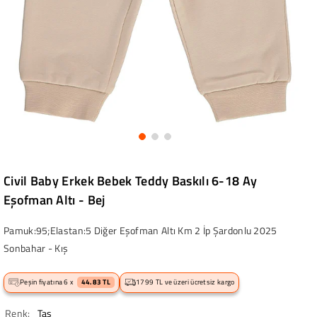
Civil Baby Erkek Bebek Teddy Baskılı 6-18 Ay
Eşofman Altı - Bej
Pamuk:95;Elastan:5 Diğer Eşofman Altı Km 2 İp Şardonlu 2025
Sonbahar - Kış
Peşin fiyatına 6 x
44.83 TL
1799 TL ve üzeri ücretsiz kargo
Renk:
Taş