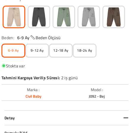
Beden:
6-9 Ay
Beden Ölçüsü
6-9 Ay
9-12 Ay
12-18 Ay
18-24 Ay
Stokta var
Tahmini Kargoya Veriliş Süresi:
2 iş günü
Marka :
Model :
Civil Baby
J092 - Bej
Detay