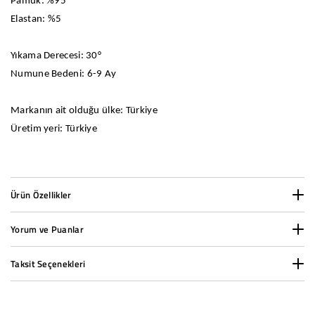
Pamuk: %95
Elastan: %5
Yıkama Derecesi: 30°
Numune Bedeni: 6-9 Ay
Markanın ait olduğu ülke: Türkiye
Üretim yeri: Türkiye
Ürün Özellikler
Yorum ve Puanlar
Cinsiyet:
Erkek
Taksit Seçenekleri
Desen:
Standart
Kumaş Türü:
2 İp Şardonlu
1000 TL ve üzeri siparişlerde taksit yapabilirsiniz.