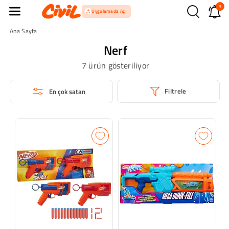
3
İçeriğe Atla
Uygulamada Aç
Ana Sayfa
Nerf
7 ürün gösteriliyor
Filtrele