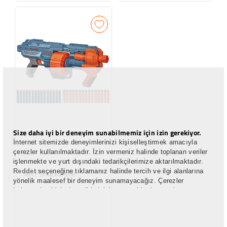
Size daha iyi bir deneyim sunabilmemiz için izin gerekiyor.
İnternet sitemizde deneyimlerinizi kişiselleştirmek amacıyla
çerezler kullanılmaktadır. İzin vermeniz halinde toplanan veriler
işlenmekte ve yurt dışındaki tedarikçilerimize aktarılmaktadır.
Reddet
seçeneğine tıklamanız halinde tercih ve ilgi alanlarına
Nerf Shockwave
yönelik maalesef bir deneyim sunamayacağız. Çerezler
bakımından kişisel tercihlerinizi, seçeneklerde yer alan çerez
ayarları kısmından yönetebilirsiniz. Çerezlerle ilgili detaylı bilgiye
buradan ulaşabilirsiniz:
Çerez Politikası