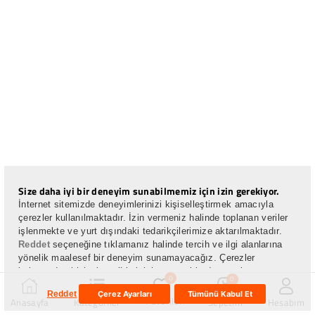
Size daha iyi bir deneyim sunabilmemiz için izin gerekiyor.
İnternet sitemizde deneyimlerinizi kişiselleştirmek amacıyla
çerezler kullanılmaktadır. İzin vermeniz halinde toplanan veriler
işlenmekte ve yurt dışındaki tedarikçilerimize aktarılmaktadır.
Reddet
seçeneğine tıklamanız halinde tercih ve ilgi alanlarına
yönelik maalesef bir deneyim sunamayacağız. Çerezler
bakımından kişisel tercihlerinizi, seçeneklerde yer alan çerez
0
0
ayarları kısmından yönetebilirsiniz. Çerezlerle ilgili detaylı bilgiye
Çerez Ayarları
Tümünü Kabul Et
Reddet
buradan ulaşabilirsiniz:
Çerez Politikası
Favoriler
Anasayfa
Kategoriler
Hesabım
Sepetim