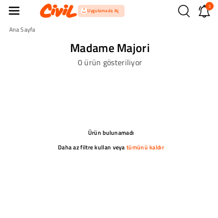
3
İçeriğe Atla
Uygulamada Aç
Ana Sayfa
Madame Majori
0 ürün gösteriliyor
Ürün bulunamadı
Daha az filtre kullan veya
tümünü kaldır