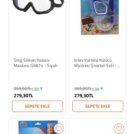
Smg Sılıkon Yuzucu
İntex Kartela Yüzücü
Maskesı G687s - Siyah
Maskesi Şnorkel Seti -
Mavi
399,00TL
399,00TL
%30
%30
279,30TL
279,30TL
SEPETE EKLE
SEPETE EKLE