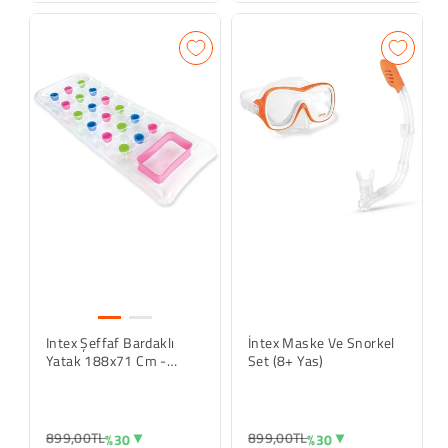
Intex Şeffaf Bardaklı
İntex Maske Ve Snorkel
Yatak 188x71 Cm -
Set (8+ Yas)
Pembe
899,00TL
899,00TL
%30
%30