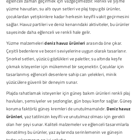
eğlenceli zaman geçirmek için vazgeçilmezdir. Renkli ve şişme
yüzme havuzları, su altı oyun setleri ve plaj topu gibi ürünler,
çocuklardan yetişkinlere kadar herkesin keyifli vakit geçirmesini
sağlar. Havuz partileri ve deniz kenarındaki aktiviteler, bu ürünler
sayesinde daha eğlenceli ve renkli hale gelir.
Yüzme malzemeleri
deniz havuz ürünleri
arasında öne çıkar.
Çeşitli bedenlere ve beceri seviyelerine uygun olarak tasarlanır.
Şnorkel setleri, yüzücü gözlükleri ve paletler, su altında keşfe
çıkmak isteyenler için mükemmel bir seçenektir. Çocuklar için
tasarlanmış eğlenceli desenlere sahip can yelekleri, minik
yüzücülere güvenli bir deneyim sunar.
Plajda rahatlamak isteyenler için
güneş bakım ürünleri
renkli plaj
havluları, şemsiyeler ve şezlonglar, gün boyu konfor sağlar. Güneş
koruma faktörlü güneş kremleri de unutulmamalıdır.
Deniz havuz
ürünleri
, yaz tatilinizin keyifli ve unutulmaz olması için gerekli
olan her şeyi sunar. Kaliteli malzemeler ve eğlenceli tasarımlarla
donatılmış bu ürünler, yaz aylarında serinlemenin ve güneşin
tadını çıkarmanın en iyi yoludur.