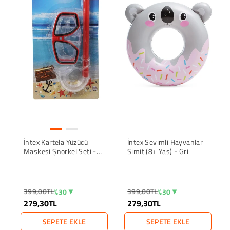
İntex Kartela Yüzücü
İntex Sevimli Hayvanlar
Maskesi Şnorkel Seti -
Simit (8+ Yas) - Gri
Kırmızı
399,00TL
399,00TL
%30
%30
279,30TL
279,30TL
SEPETE EKLE
SEPETE EKLE