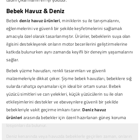
Bebek Havuz & Deniz
Bebek
deniz havuz ürünleri
, miniklerin su ile tanışmalarını,
eğlenmelerini ve güvenli bir şekilde keşfetmelerini sağlamak
amacıyla özel olarak tasarlanmıştır. Ürünler, bebeklerin suya olan
ilgisini destekleyerek onların motor becerilerini geliştirmelerine
katkıda bulunurken aynı zamanda keyifli bir deneyim yaşamalarını
sağlar.
Bebek yüzme havuzları, renkli tasarımları ve güvenli
malzemeleriyle dikkat çeker. Şişme bebek havuzları, bebeklere sığ
sularda rahatça oynamaları için ideal bir ortam sunar. Bebek
yüzücü simitleri ve can yelekleri, küçük yüzücülerin su ile olan
etkileşimlerini destekler ve ebeveynlere güvenli bir şekilde
bebekleriyle vakit geçirme imkanı tanır.
Deniz havuz
ürünleri
arasında bebekler için özenl hazırlanan güneş koruma
losyonları da bulunur.
Deniz kenarında veya havuzda bebeklerle geçirilen zaman, onların