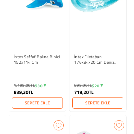
İntex Şeffaf Balına Binici
İntex Fıletaban
152x114 Cm
176x84x20 Cm Deniz
Yatağı - Mavi
1.199,00TL
899,00TL
%30
%20
839,30TL
719,20TL
SEPETE EKLE
SEPETE EKLE