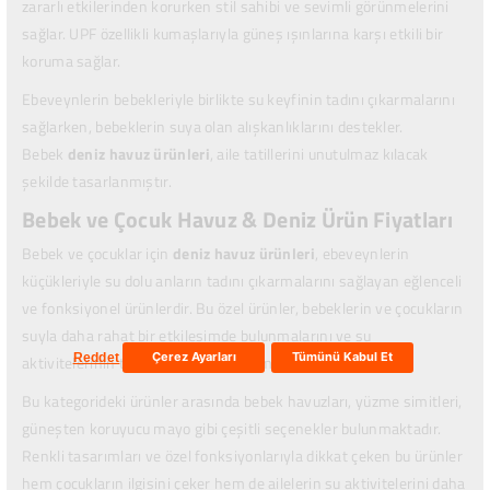
zararlı etkilerinden korurken stil sahibi ve sevimli görünmelerini
sağlar. UPF özellikli kumaşlarıyla güneş ışınlarına karşı etkili bir
koruma sağlar.
Ebeveynlerin bebekleriyle birlikte su keyfinin tadını çıkarmalarını
sağlarken, bebeklerin suya olan alışkanlıklarını destekler.
Bebek
deniz havuz ürünleri
, aile tatillerini unutulmaz kılacak
şekilde tasarlanmıştır.
Bebek ve Çocuk Havuz & Deniz Ürün Fiyatları
Bebek ve çocuklar için
deniz havuz ürünleri
, ebeveynlerin
küçükleriyle su dolu anların tadını çıkarmalarını sağlayan eğlenceli
ve fonksiyonel ürünlerdir. Bu özel ürünler, bebeklerin ve çocukların
suyla daha rahat bir etkileşimde bulunmalarını ve su
Çerez Ayarları
Tümünü Kabul Et
Reddet
aktivitelerinin tadını çıkarmalarını amaçlar.
Bu kategorideki ürünler arasında bebek havuzları, yüzme simitleri,
güneşten koruyucu mayo gibi çeşitli seçenekler bulunmaktadır.
Renkli tasarımları ve özel fonksiyonlarıyla dikkat çeken bu ürünler
hem çocukların ilgisini çeker hem de ailelerin su aktivitelerini daha