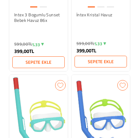
Intex 3 Bogumlu Sunset
İntex Kristal Havuz
Bebek Havuz 86x
599,00TL
%33
599,00TL
%33
399,00TL
399,00TL
SEPETE EKLE
SEPETE EKLE