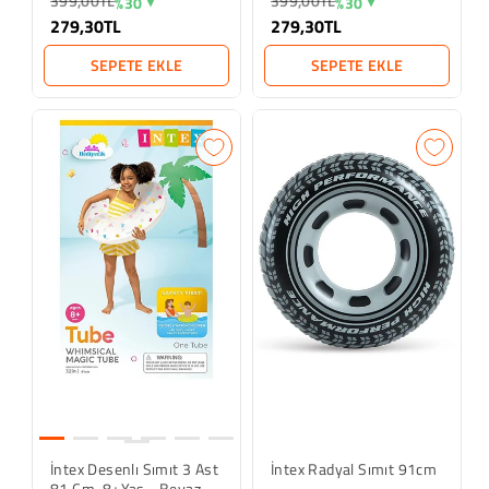
399,00TL
399,00TL
%30
%30
279,30TL
279,30TL
SEPETE EKLE
SEPETE EKLE
İntex Desenlı Sımıt 3 Ast
İntex Radyal Sımıt 91cm
81 Cm. 8+yas - Beyaz