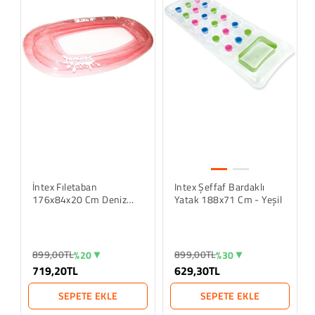
İntex Fıletaban
Intex Şeffaf Bardaklı
176x84x20 Cm Deniz
Yatak 188x71 Cm - Yeşil
Yatağı - Pembe
899,00TL
899,00TL
%20
%30
719,20TL
629,30TL
SEPETE EKLE
SEPETE EKLE