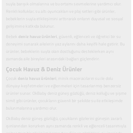
suyla barışık olmalarına ve bu ortamı sevmelerine yardımcı olur.
Renkli kolluklar, su altı oyuncakları ve plaj setleri gibi ürünler,
bebeklerin suyla etkileşimini arttırarak onların duyusal ve sosyal
gelişimine katkıda bulunur.
Bebek
deniz havuz ürünleri
, güvenli, eğlenceli ve öğretici bir su
deneyimi sunarak ailelerin yaz aylarını daha keyifli hale getirir. Bu
ürünler, bebeklerin suyla olan dostluğunu desteklerken aynı
zamanda aile bireyleri arasındaki bağları güçlendirir.
Çocuk Havuz & Deniz Ürünler
Çocuk
deniz havuz ürünleri
, minik maceracıların su ile dolu
dünyayı keşfetmeleri ve eğlenmeleri için tasarlanmış benzersiz
ürünler sunar. OkBaby deniz güneş gözlüğü,
deniz kolluğu
ve şişme
simit gibi ürünler, çocukların güvenli bir şekilde su ile etkileşimde
bulunmalarına yardımcı olur.
OkBaby deniz güneş gözlüğü, çocukların gözlerini güneşin zararlı
ışınlarından korurken aynı zamanda renkli ve eğlenceli tasarımıyla